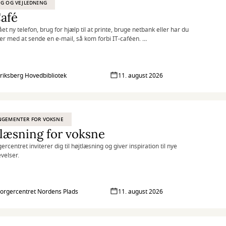
G OG VEJLEDNING
afé
et ny telefon, brug for hjælp til at printe, bruge netbank eller har du
r med at sende en e-mail, så kom forbi IT-caféen.
sdag og torsdag byder en fast gruppe IT-kyndige frivillige dig velkommen
p kaffe og hjælp til det, du har brug for.
riksberg Hovedbibliotek
11. august 2026
NGEMENTER FOR VOKSNE
læsning for voksne
centret inviterer dig til højtlæsning og giver inspiration til nye
velser.
rgercentret Nordens Plads
11. august 2026