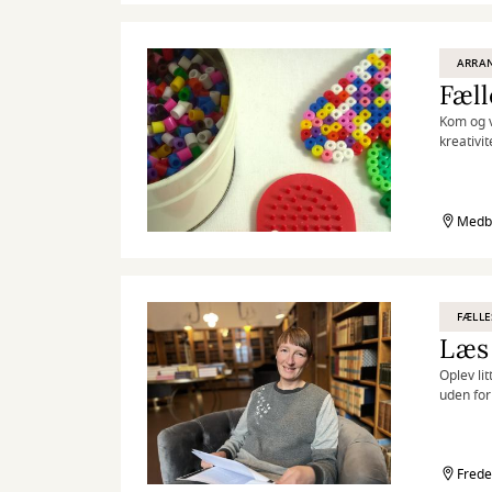
ARRA
Kom og v
kreativi
Medbo
FÆLLE
Læs 
Oplev li
uden for
litteratur
Frede