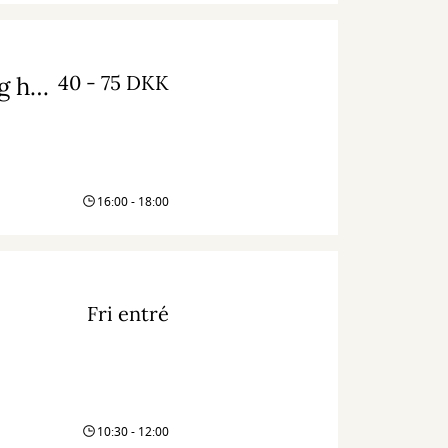
40 - 75 DKK
Fællesmiddag for børnefamilier – med krea og højtlæsning
16:00 - 18:00
Fri entré
10:30 - 12:00