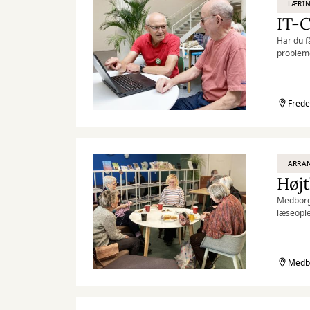
LÆRIN
IT-C
Har du få
probleme
Hver tir
med en ko
Frede
ARRA
Højt
Medborger
læseople
Medbo