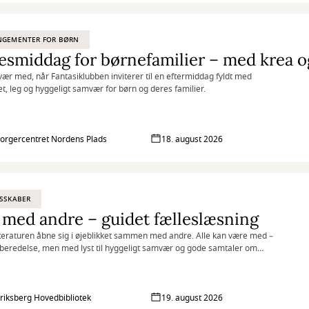
NGEMENTER FOR BØRN
ær med, når Fantasiklubben inviterer til en eftermiddag fyldt med
tet, leg og hyggeligt samvær for børn og deres familier.
rgercentret Nordens Plads
18. august 2026
SSKABER
med andre – guidet fælleslæsning
tteraturen åbne sig i øjeblikket sammen med andre. Alle kan være med –
beredelse, men med lyst til hyggeligt samvær og gode samtaler om
.
riksberg Hovedbibliotek
19. august 2026