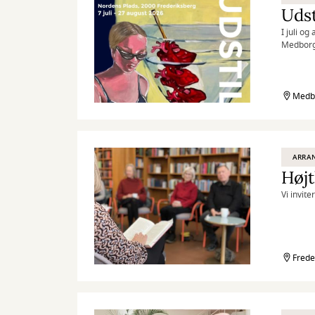
Udst
I juli o
Medborge
Medbo
ARRA
Højt
Vi invite
Frede