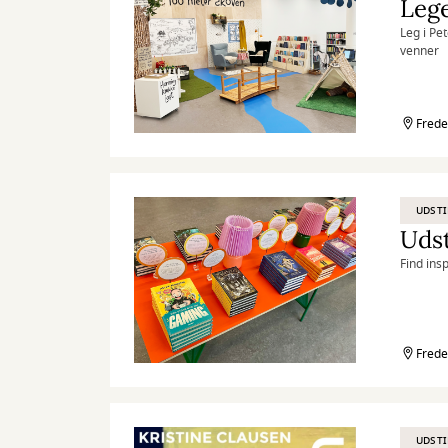
Leg i Pe
venner
Frede
UDSTI
Udst
Find ins
Frede
UDSTI