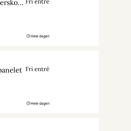
Fri entré
Legeinstallation: Peter Plys og Hundredemeterskoven
Hele dagen
Fri entré
panelet
Hele dagen