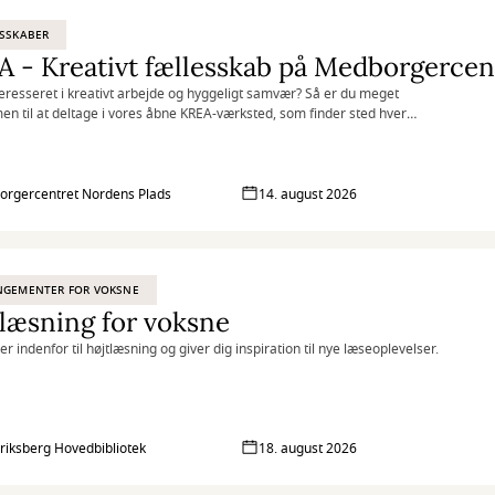
SSKABER
 - Kreativt fællesskab på Medborgercen
teresseret i kreativt arbejde og hyggeligt samvær? Så er du meget
n til at deltage i vores åbne KREA-værksted, som finder sted hver
på Medborgercentret Nordens Plads.
rgercentret Nordens Plads
14. august 2026
NGEMENTER FOR VOKSNE
læsning for voksne
rer indenfor til højtlæsning og giver dig inspiration til nye læseoplevelser.
riksberg Hovedbibliotek
18. august 2026