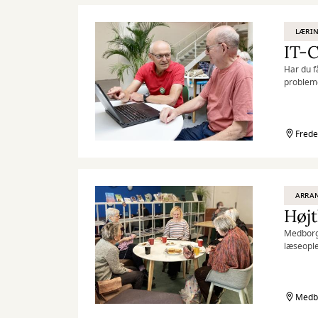
LÆRIN
IT-C
Har du få
probleme
Hver tir
med en ko
Frede
ARRA
Højt
Medborger
læseople
Medbo