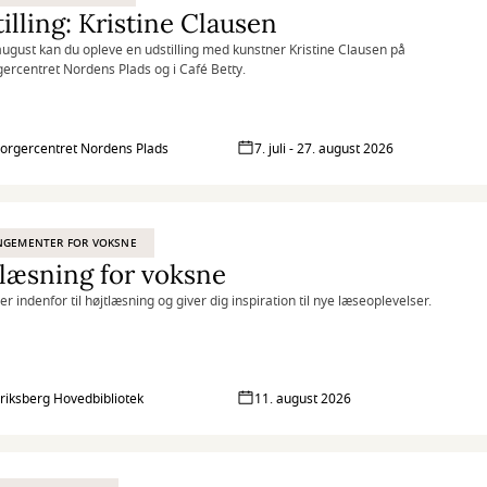
illing: Kristine Clausen
g august kan du opleve en udstilling med kunstner Kristine Clausen på
rcentret Nordens Plads og i Café Betty.
rgercentret Nordens Plads
7. juli - 27. august 2026
NGEMENTER FOR VOKSNE
læsning for voksne
rer indenfor til højtlæsning og giver dig inspiration til nye læseoplevelser.
riksberg Hovedbibliotek
11. august 2026