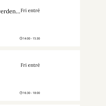
Fri entré
Workshop: Lær at læse aviser gratis fra hele verden med PressReader
14:00 - 15:30
Fri entré
16:30 - 18:00