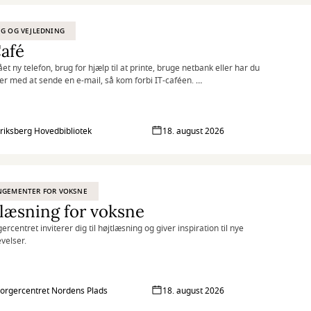
G OG VEJLEDNING
afé
et ny telefon, brug for hjælp til at printe, bruge netbank eller har du
r med at sende en e-mail, så kom forbi IT-caféen.
sdag og torsdag byder en fast gruppe IT-kyndige frivillige dig velkommen
p kaffe og hjælp til det, du har brug for.
riksberg Hovedbibliotek
18. august 2026
NGEMENTER FOR VOKSNE
læsning for voksne
centret inviterer dig til højtlæsning og giver inspiration til nye
velser.
rgercentret Nordens Plads
18. august 2026