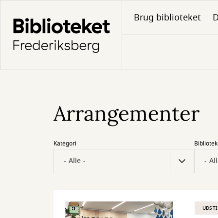
Gå
Brug biblioteket
D
til
hovedindhold
Arrangementer
Kategori
Bibliotek
UDSTI