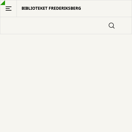
Gå
BIBLIOTEKET FREDERIKSBERG
til
hovedindhold