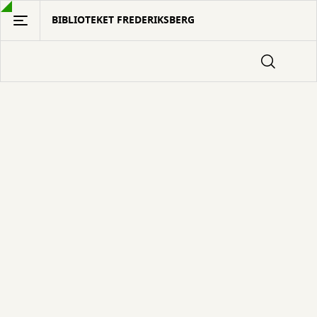
Gå
BIBLIOTEKET FREDERIKSBERG
til
hovedindhold