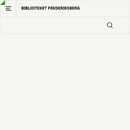
Gå
BIBLIOTEKET FREDERIKSBERG
til
hovedindhold