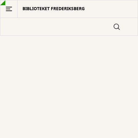
Gå
BIBLIOTEKET FREDERIKSBERG
til
hovedindhold