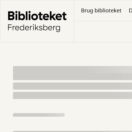
Gå
Brug biblioteket
D
til
hovedindhold