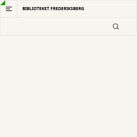
Gå
BIBLIOTEKET FREDERIKSBERG
til
hovedindhold