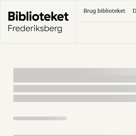
Gå
Brug biblioteket
D
til
hovedindhold