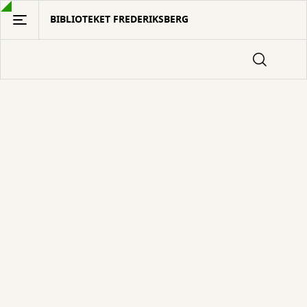
Gå
BIBLIOTEKET FREDERIKSBERG
til
hovedindhold