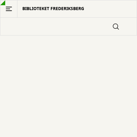
Gå
BIBLIOTEKET FREDERIKSBERG
til
hovedindhold