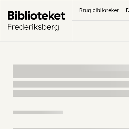
Gå
Brug biblioteket
D
til
hovedindhold