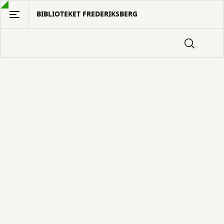
Gå
BIBLIOTEKET FREDERIKSBERG
til
hovedindhold