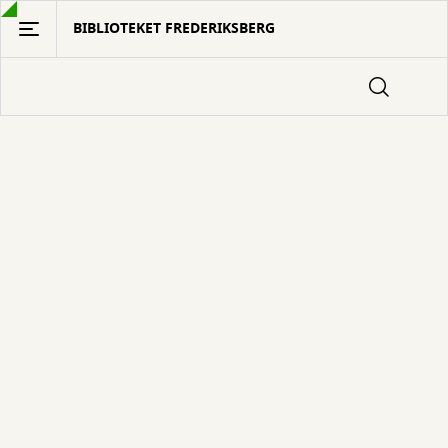
Gå
BIBLIOTEKET FREDERIKSBERG
til
hovedindhold