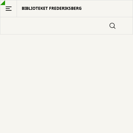
Gå
BIBLIOTEKET FREDERIKSBERG
til
hovedindhold