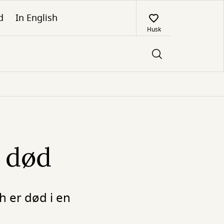
d
In English
Husk
r død
h er død i en