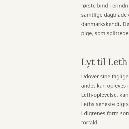
første bind i erind
samtlige dagblade o
danmarkskendt. Det 
pige, som splitted
Lyt til Leth
Udover sine faglige
andet kan opleves 
Leth-oplevelse, kan
Leths seneste digt
i digtenes form so
forfald.