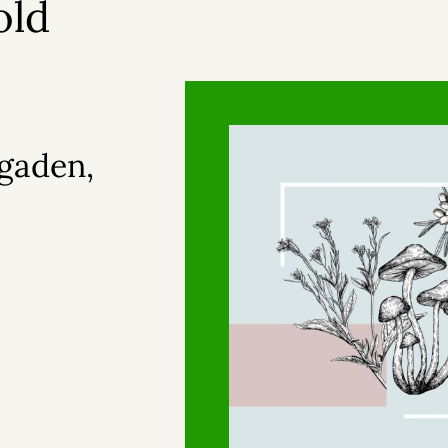
old
gaden,