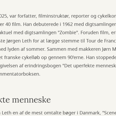
025, var forfatter, filminstruktør, reporter og cykel
er 40 film. Han debuterede i 1962 med digtsamlingen 
 aktuel med digtsamlingen "Zombie". Foruden film, e
ste Jørgen Leth for at lægge stemme til Tour de Fran
med lyden af sommer. Sammen med makkeren Jørn Ma
 franske cykelløb op gennem 90'erne. Han stoppede
udgivelsen af erindringsbogen "Det uperfekte mennes
kommentatorboksen.
kte menneske
 Leth en af de mest omtalte bøger i Danmark, "Scener 