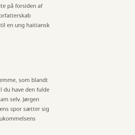
te på forsiden af
orfatterskab
til en ung haitiansk
 stemme, som blandt
l du have den fulde
ham selv. Jørgen
ens spor sætter sig
g hukommelsens