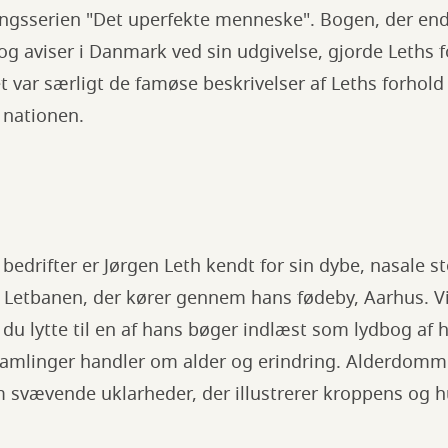
ringsserien "Det uperfekte menneske". Bogen, der end
g aviser i Danmark ved sin udgivelse, gjorde Leths f
var særligt de famøse beskrivelser af Leths forhold 
e nationen.
 bedrifter er Jørgen Leth kendt for sin dybe, nasale
i Letbanen, der kører gennem hans fødeby, Aarhus. Vi
 du lytte til en af hans bøger indlæst som lydbog af 
samlinger handler om alder og erindring. Alderdomm
m svævende uklarheder, der illustrerer kroppens o