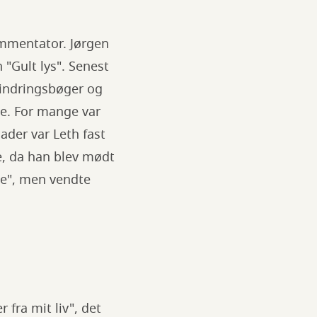
kommentator. Jørgen
"Gult lys". Senest
rindringsbøger og
ce. For mange var
der var Leth fast
, da han blev mødt
ke", men vendte
fra mit liv", det