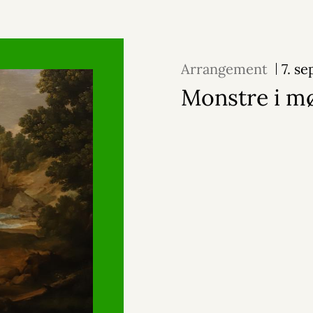
Arrangement
7. s
Monstre i m