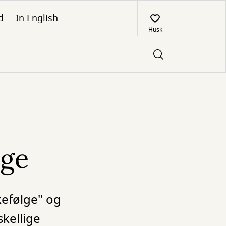
d
In English
Husk
lge
kkefølge" og
skellige