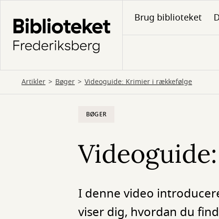
Gå
Brug biblioteket
D
til
hovedindhold
Artikler
Bøger
Videoguide: Krimier i rækkefølge
BØGER
Videoguide:
I denne video introducerer
viser dig, hvordan du find