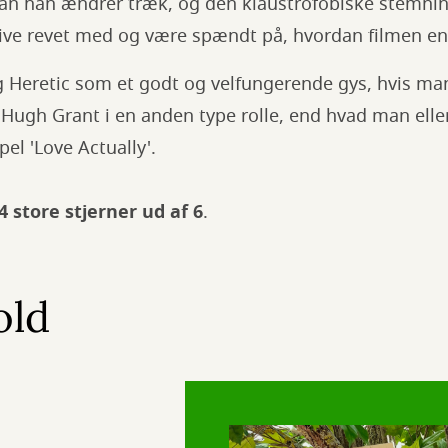
dan han ændrer træk, og den klaustrofobiske stemnin
live revet med og være spændt på, hvordan filmen en
g Heretic som et godt og velfungerende gys, hvis man
 Hugh Grant i en anden type rolle, end hvad man elle
el 'Love Actually'.
 4 store stjerner ud af 6
.
old