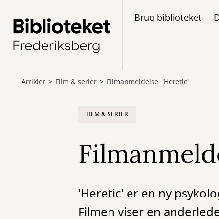
Gå
Brug biblioteket
D
til
hovedindhold
Artikler
Film & serier
Filmanmeldelse: 'Heretic'
FILM & SERIER
Filmanmelde
'Heretic' er en ny psykol
Filmen viser en anderlede