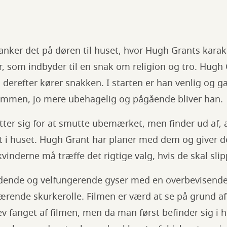
anker det på døren til huset, hvor Hugh Grants karakt
 som indbyder til en snak om religion og tro. Hugh 
g derefter kører snakken. I starten er han venlig og g
sammen, jo mere ubehagelig og pågående bliver han.
tter sig for at smutte ubemærket, men finder ud af,
get i huset. Hugh Grant har planer med dem og giver
kvinderne må træffe det rigtige valg, hvis de skal sli
dende og velfungerende gyser med en overbevisende
rende skurkerolle. Filmen er værd at se på grund af 
 blev fanget af filmen, men da man først befinder sig 