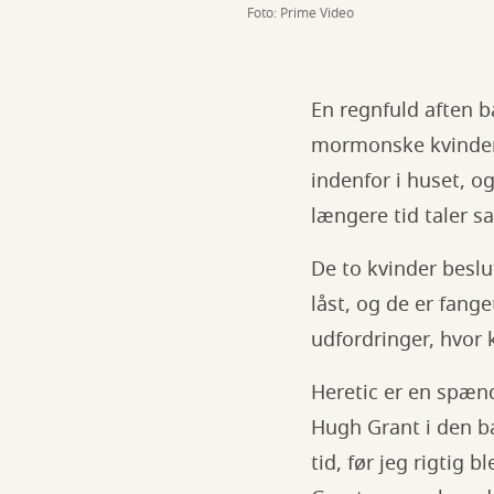
Foto: Prime Video
En regnfuld aften b
mormonske kvinder,
indenfor i huset, o
længere tid taler 
De to kvinder beslu
låst, og de er fan
udfordringer, hvor 
Heretic er en spæn
Hugh Grant i den bæ
tid, før jeg rigtig