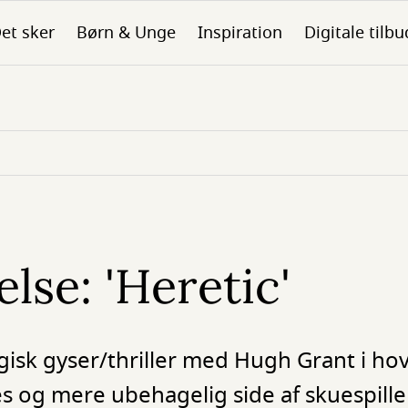
et sker
Børn & Unge
Inspiration
Digitale tilbu
lse: 'Heretic'
ogisk gyser/thriller med Hugh Grant i ho
s og mere ubehagelig side af skuespiller