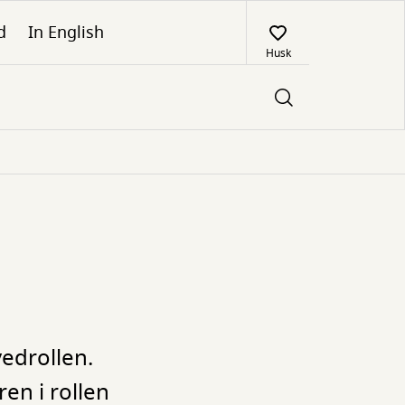
d
In English
Husk
vedrollen.
en i rollen