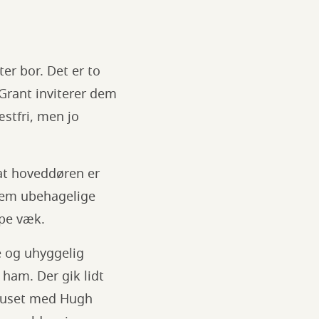
er bor. Det er to
Grant inviterer dem
æstfri, men jo
 at hoveddøren er
 dem ubehagelige
ppe væk.
 og uhyggelig
ham. Der gik lidt
i huset med Hugh