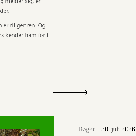
g melder sig, er
der.
 er til genren. Og
rs kender ham for i
Bøger
30. juli 2026