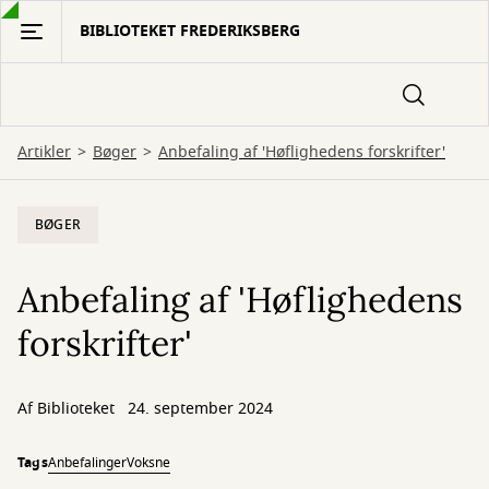
Gå
BIBLIOTEKET FREDERIKSBERG
til
hovedindhold
Artikler
Bøger
Anbefaling af 'Høflighedens forskrifter'
BØGER
Anbefaling af 'Høflighedens
forskrifter'
Af
Biblioteket
24. september 2024
Tags
Anbefalinger
Voksne