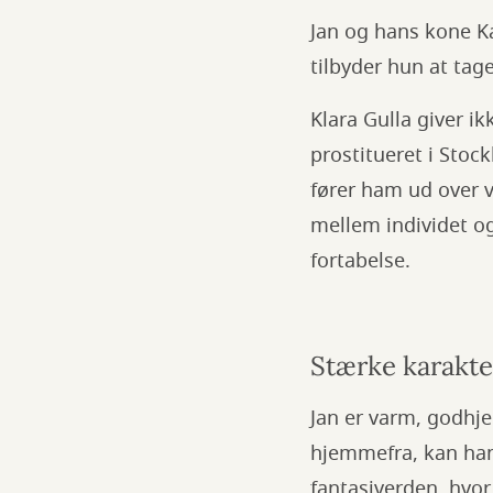
Jan og hans kone Ka
tilbyder hun at tag
Klara Gulla giver ik
prostitueret i Stoc
fører ham ud over 
mellem individet o
fortabelse.
Stærke karakte
Jan er varm, godhje
hjemmefra, kan han
fantasiverden, hvor