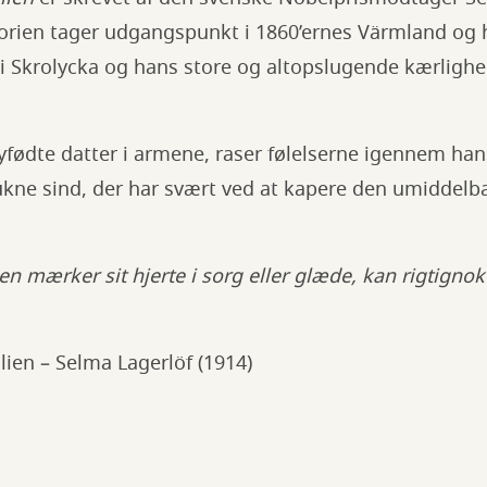
storien tager udgangspunkt i 1860’ernes Värmland og
n i Skrolycka og hans store og altopslugende kærlighed
 nyfødte datter i armene, raser følelserne igennem hans
ukne sind, der har svært ved at kapere den umiddelbar
n mærker sit hjerte i sorg eller glæde, kan rigtignok 
lien – Selma Lagerlöf (1914)