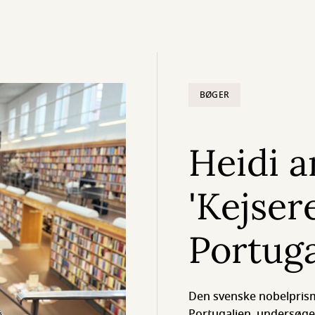
BØGER
Heidi a
'Kejser
Portuga
Den svenske nobelprism
Portugalien, undersøge