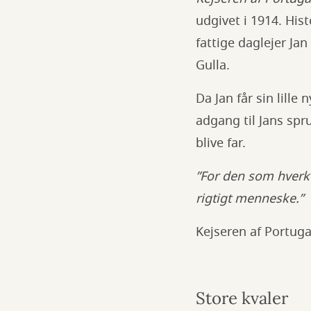
udgivet i 1914. Hi
fattige daglejer Ja
Gulla.
Da Jan får sin lille
adgang til Jans spr
blive far.
”For den som hverke
rigtigt menneske.”
Kejseren af Portuga
Store kvaler