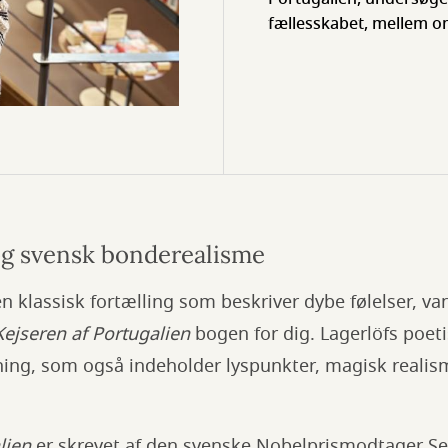
fællesskabet, mellem o
og svensk bonderealisme
 en klassisk fortælling som beskriver dybe følelser, v
Kejseren af Portugalien
bogen for dig. Lagerlöfs poet
ng, som også indeholder lyspunkter, magisk realis
alien
er skrevet af den svenske Nobelprismodtager Se