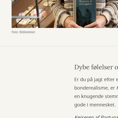
Foto: Biblioteket
Dybe følelser 
Er du på jagt efter
bonderealisme, er
en knugende stemni
gode i mennesket.
Kejseren af Portug