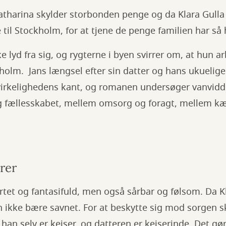
tharina skylder storbonden penge og da Klara Gulla b
e til Stockholm, for at tjene de penge familien har så
ke lyd fra sig, og rygterne i byen svirrer om, at hun 
kholm. Jans længsel efter sin datter og hans ukuelige
virkelighedens kant, og romanen undersøger vanvidd
g fællesskabet, mellem omsorg og foragt, mellem kæ
rer
rtet og fantasifuld, men også sårbar og følsom. Da Kl
 ikke bære savnet. For at beskytte sig mod sorgen 
 han selv er kejser, og datteren er kejserinde. Det g