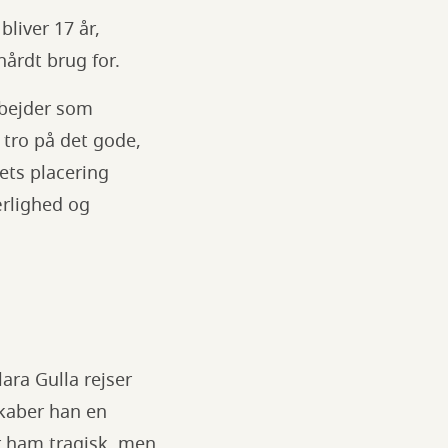
liver 17 år,
 hårdt brug for.
arbejder som
 tro på det gode,
ets placering
rlighed og
ara Gulla rejser
skaber han en
ør ham tragisk, men