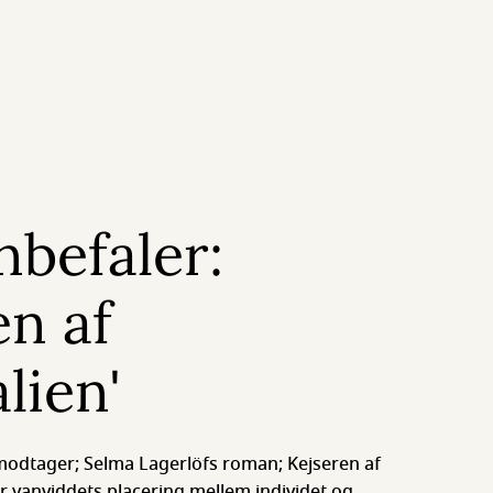
nbefaler:
en af
lien'
odtager; Selma Lagerlöfs roman; Kejseren af
r vanviddets placering mellem individet og