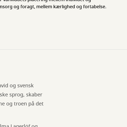
msorg og foragt, mellem kærlighed og fortabelse.
anvid og svensk
iske sprog, skaber
me og troen på det
lma Lagerlöf og