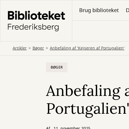
Gå
Brug biblioteket
D
til
hovedindhold
Artikler
Bøger
Anbefaling af 'Kejseren af Portugalien'
BØGER
Anbefaling a
Portugalien
Af
11. november 2025