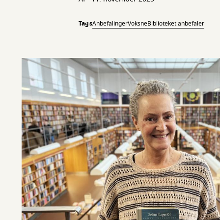
Tags
Anbefalinger
Voksne
Biblioteket anbefaler