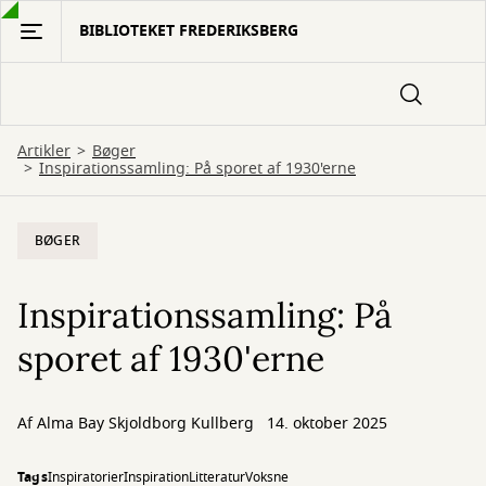
Gå
BIBLIOTEKET FREDERIKSBERG
til
hovedindhold
Artikler
Bøger
Inspirationssamling: På sporet af 1930'erne
BØGER
Inspirationssamling: På
sporet af 1930'erne
Af
Alma Bay Skjoldborg Kullberg
14. oktober 2025
Tags
Inspiratorier
Inspiration
Litteratur
Voksne