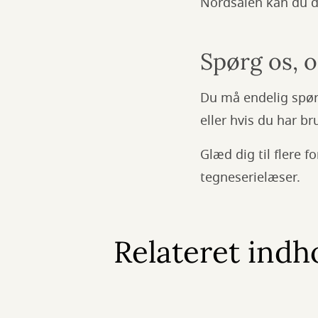
Nordsalen kan du dy
Spørg os, o
Du må endelig spørg
eller hvis du har br
Glæd dig til flere 
tegneserielæser.
Relateret indh