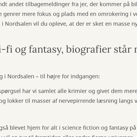
dt andet tilbagemeldinger fra jer, der kommer på bib
re genrer mere fokus og plads med en omrokering i 
 i Nordsalen vil du opleve, at der er sket en masse ny
i-fi og fantasy, biografier står 
ng i Nordsalen – til højre for indgangen:
rspørgsel har vi samlet alle krimier og givet dem mer
 og lokker til masser af nervepirrende læsning lang
så blevet hjem for alt i science fiction og fantasy p