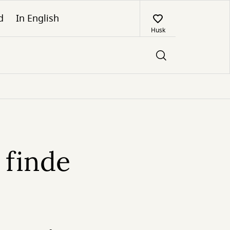
d
In English
Husk
 finde