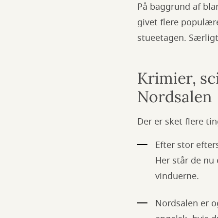
På baggrund af blan
givet flere populæ
stueetagen. Særligt
Krimier, sc
Nordsalen
Der er sket flere ti
Efter stor efte
Her står de nu
vinduerne.
Nordsalen er og