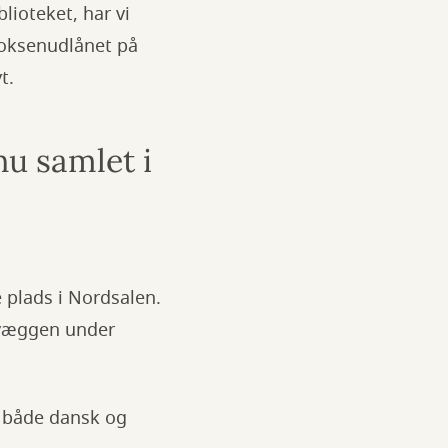
lioteket, har vi
voksenudlånet på
t.
nu samlet i
e plads i Nordsalen.
s væggen under
å både dansk og