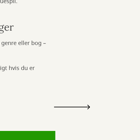
uespil.
ger
 genre eller bog –
igt hvis du er