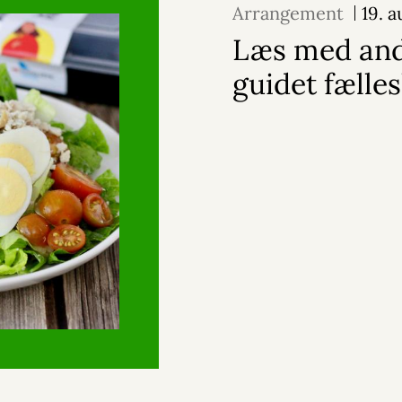
Arrangement
19. 
Læs med and
guidet fælle