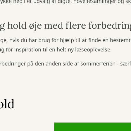
kke ned i et udvalg af digte, novellesamlinger og sk
g hold øje med flere forbedrin
e, hvis du har brug for hjælp til at finde en bestemt
ug for inspiration til en helt ny læseoplevelse.
forbedringer på den anden side af sommerferien - særl
old