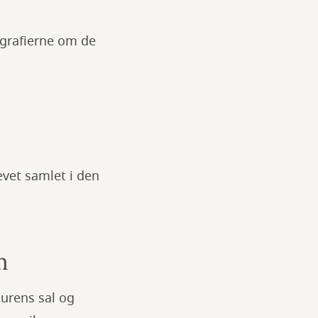
ografierne om de
evet samlet i den
m
turens sal og