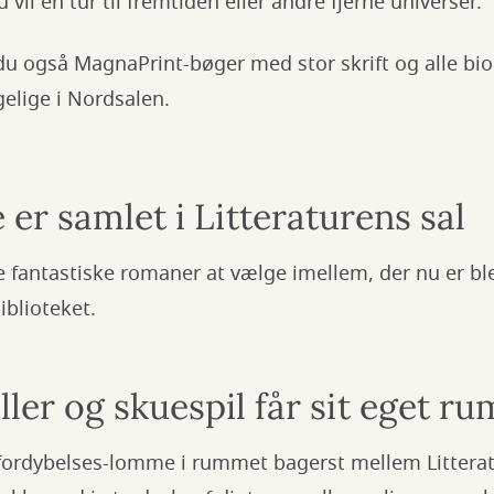
 vil en tur til fremtiden eller andre fjerne universer.
 du også MagnaPrint-bøger med stor skrift og alle bi
elige i Nordsalen.
er samlet i Litteraturens sal
 fantastiske romaner at vælge imellem, der nu er bl
iblioteket.
ller og skuespil får sit eget ru
le fordybelses-lomme i rummet bagerst mellem Littera