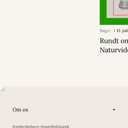
Bøger
13. ju
Rundt o
Naturvi
Om os
Frederiksberg Hovedbibliotek