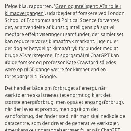
Ifølge bl.a. rapporten, '
Grøn og intelligent: AI's rolle i
klimaovergangen
', udarbejdet af forskere ved London
School of Economics and Political Science forventes
det, at anvendelse af kunstig intelligens på sigt vil
medføre effektiviseringer i samfundet, der samlet set
kan reducere vores klimaaftryk markant. Lige nu er
der dog et betydeligt klimaaftryk forbundet med at
bruge AI-værktøjerne. Et spørgsmål til ChatGPT kan
ifølge forsker og professor Kate Crawford således
være op til 50 gange værre for klimaet end en
forespørgsel til Google.
Det handler både om forbruget af energi, når
værktøjerne skal trænes (et enormt og klart det
største energiforbrug, men også et engangsforbrug),
når der laves et prompt, men også om det
vandforbrug, der finder sted, når man skal nedkøle de
datacentre, som der driver de generative værktøjer.
Amerikanske undersøgelser viser fx, at når ChatGPT