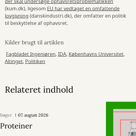
der skal undersøge ophavsretsproblematikken
(kum.dk), ligesom
EU har vedtaget en omfattende
lovgivning
(danskindustri.dk), der omfatter en politik
til beskyttelse af ophavsret.
Kilder brugt til artiklen
Fagbladet Ingeniøren
,
IDA
,
Københavns Universitet
,
Altinget
,
Politiken
Relateret indhold
Bøger
07. august 2026
Proteiner