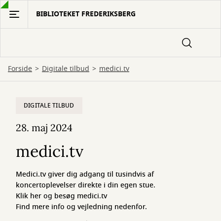
Gå
BIBLIOTEKET FREDERIKSBERG
til
hovedindhold
Forside
Digitale tilbud
medici.tv
medici.tv
DIGITALE TILBUD
28. maj 2024
medici.tv
Medici.tv giver dig adgang til tusindvis af
koncertoplevelser direkte i din egen stue.
Klik her og besøg medici.tv
Find mere info og vejledning nedenfor.