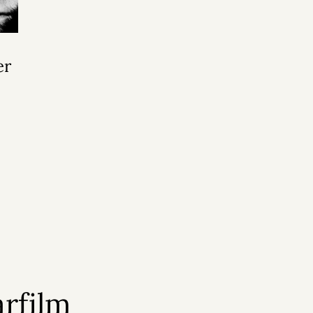
er
rfilm