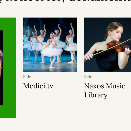
Side
Side
Medici.tv
Naxos Music
Library