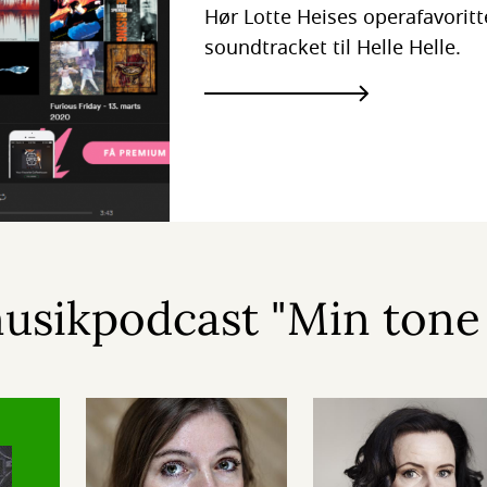
Hør Lotte Heises operafavorit
soundtracket til Helle Helle.
musikpodcast "Min tone i