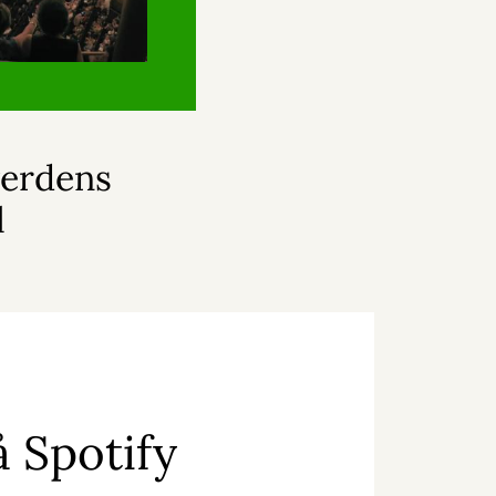
verdens
l
å Spotify