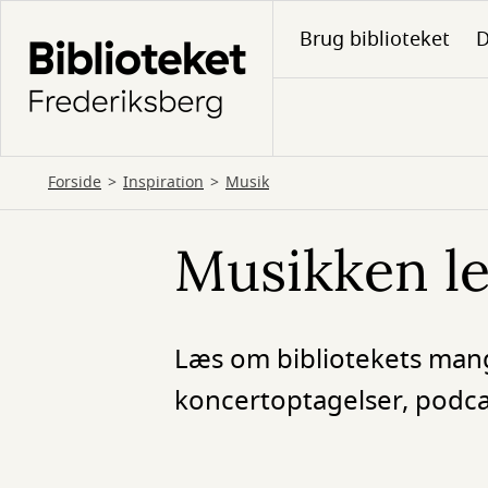
Gå
Brug biblioteket
D
til
hovedindhold
Forside
Inspiration
Musik
Musikken le
Læs om bibliotekets mang
koncertoptagelser, podcas