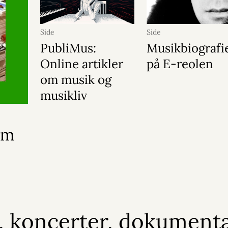
Side
Side
PubliMus:
Musikbiografi
Online artikler
på E-reolen
om musik og
musikliv
om
, koncerter, dokumenta