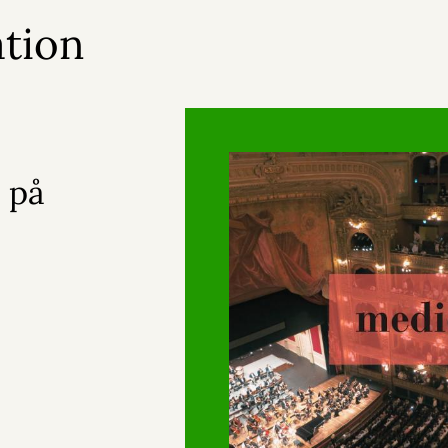
ation
 på