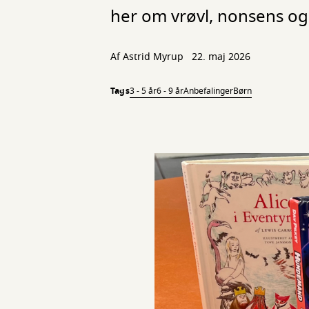
her om vrøvl, nonsens og 
Af
Astrid Myrup
22. maj 2026
Tags
3 - 5 år
6 - 9 år
Anbefalinger
Børn