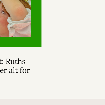
t: Ruths
r alt for