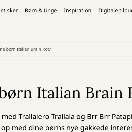
et sker
Børn & Unge
Inspiration
Digitale tilbu
ine børn Italian Brain Rot?
børn Italian Brain 
ed Trallalero Trallala og Brr Brr Patap
lle op med dine børns nye gakkede inter