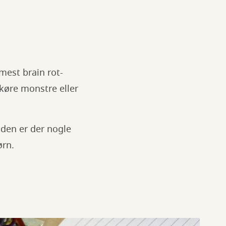
mest brain rot-
køre monstre eller
iden er der nogle
ørn.