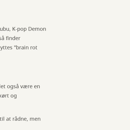
abubu, K-pop Demon
så finder
yttes "brain rot
det også være en
skørt og
?
til at rådne, men