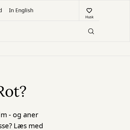
d
In English
Husk
Rot?
im - og aner
esse? Læs med