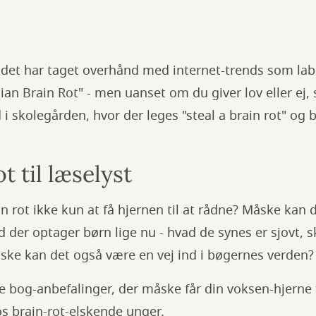
 det har taget overhånd med internet-trends som l
ian Brain Rot" - men uanset om du giver lov eller ej, 
i skolegården, hvor der leges "steal a brain rot" og b
t til læselyst
 rot ikke kun at få hjernen til at rådne? Måske kan 
vad der optager børn lige nu - hvad de synes er sjovt, 
e kan det også være en vej ind i bøgernes verden
e bog-anbefalinger, der måske får din voksen-hjerne 
s brain-rot-elskende unger.