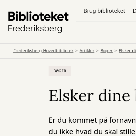
Gå
Brug biblioteket
D
til
hovedindhold
Frederiksberg Hovedbibliotek
Artikler
Bøger
Elsker d
BØGER
Elsker dine 
Er du kommet på fornavn m
du ikke hvad du skal sti