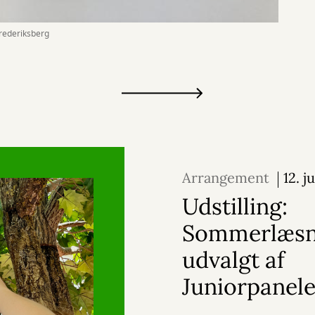
Frederiksberg
Arrangement
12. j
2026
Udstilling:
Sommerlæsn
udvalgt af
Juniorpanele