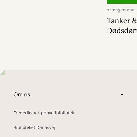
Arrangement
2026
Tanker &
Dødsdø
Om os
Frederiksberg Hovedbibliotek
Biblioteket Danasvej