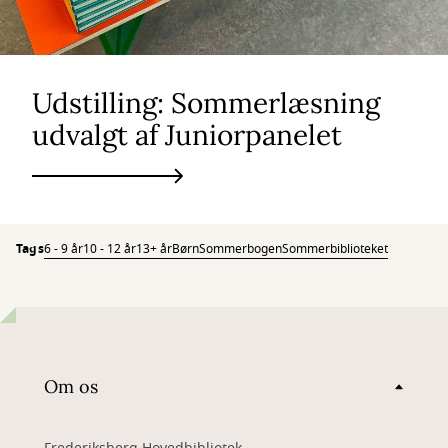
Udstilling: Sommerlæsning
udvalgt af Juniorpanelet
Tags
6 - 9 år
10 - 12 år
13+ år
Børn
Sommerbogen
Sommerbiblioteket
Om os