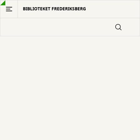
Gå
BIBLIOTEKET FREDERIKSBERG
til
hovedindhold