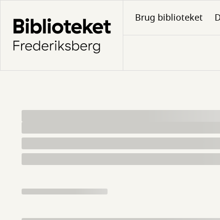
Gå
Brug biblioteket
D
til
hovedindhold