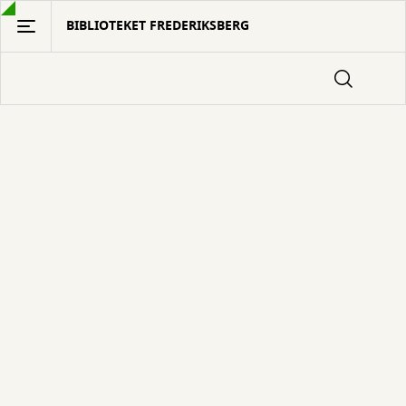
Gå
BIBLIOTEKET FREDERIKSBERG
til
hovedindhold