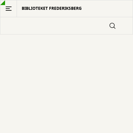
Gå
BIBLIOTEKET FREDERIKSBERG
til
hovedindhold