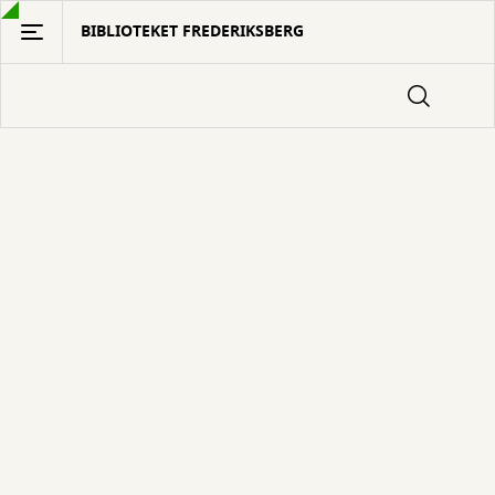
Gå
BIBLIOTEKET FREDERIKSBERG
til
hovedindhold