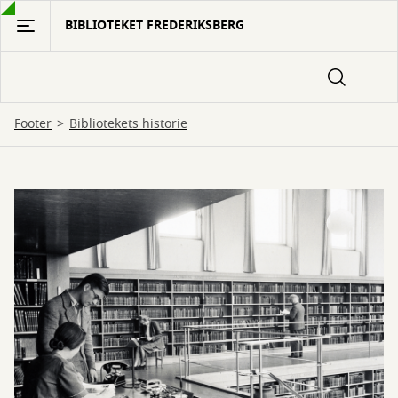
Gå
BIBLIOTEKET FREDERIKSBERG
til
hovedindhold
Footer
Bibliotekets historie
Bibliotekets
historie