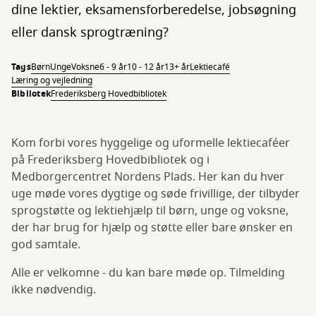
dine lektier, eksamensforberedelse, jobsøgning
eller dansk sprogtræning?
Tags
Børn
Unge
Voksne
6 - 9 år
10 - 12 år
13+ år
Lektiecafé
Læring og vejledning
Bibliotek
Frederiksberg Hovedbibliotek
Kom forbi vores hyggelige og uformelle lektiecaféer
på Frederiksberg Hovedbibliotek og i
Medborgercentret Nordens Plads. Her kan du hver
uge møde vores dygtige og søde frivillige, der tilbyder
sprogstøtte og lektiehjælp til børn, unge og voksne,
der har brug for hjælp og støtte eller bare ønsker en
god samtale.
Alle er velkomne - du kan bare møde op. Tilmelding
ikke nødvendig.