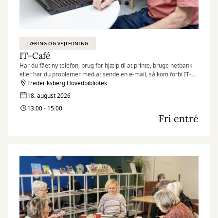
LÆRING OG VEJLEDNING
IT-Café
Har du fået ny telefon, brug for hjælp til at printe, bruge netbank
eller har du problemer med at sende en e-mail, så kom forbi IT-
caféen.
Frederiksberg Hovedbibliotek
Hver tirsdag og torsdag byder en fast gruppe IT-kyndige frivillige
18. august 2026
dig velkommen med en kop kaffe og hjælp til det, du har brug for.
13:00 - 15:00
Fri entré