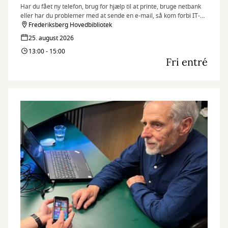
Har du fået ny telefon, brug for hjælp til at printe, bruge netbank
eller har du problemer med at sende en e-mail, så kom forbi IT-
caféen.
Frederiksberg Hovedbibliotek
Hver tirsdag og torsdag byder en fast gruppe IT-kyndige frivillige
25. august 2026
dig velkommen med en kop kaffe og hjælp til det, du har brug for.
13:00 - 15:00
Fri entré