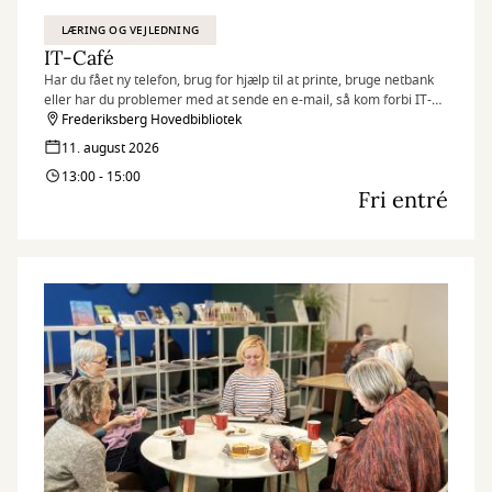
LÆRING OG VEJLEDNING
IT-Café
Har du fået ny telefon, brug for hjælp til at printe, bruge netbank
eller har du problemer med at sende en e-mail, så kom forbi IT-
caféen.
Frederiksberg Hovedbibliotek
Hver tirsdag og torsdag byder en fast gruppe IT-kyndige frivillige
11. august 2026
dig velkommen med en kop kaffe og hjælp til det, du har brug for.
13:00 - 15:00
Fri entré