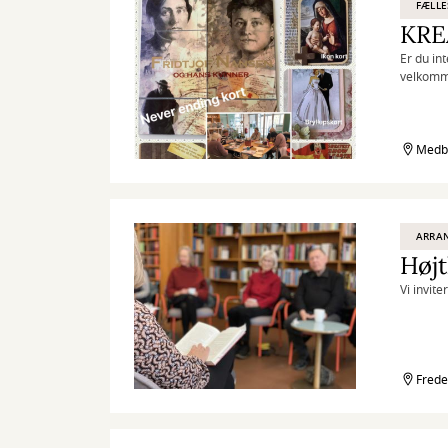
FÆLLE
KREA
Er du in
velkomme
fredag 
Medbo
ARRA
Højt
Vi invite
Frede