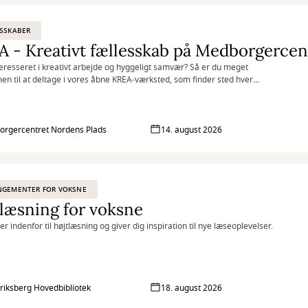
SSKABER
 - Kreativt fællesskab på Medborgercen
teresseret i kreativt arbejde og hyggeligt samvær? Så er du meget
n til at deltage i vores åbne KREA-værksted, som finder sted hver
på Medborgercentret Nordens Plads.
rgercentret Nordens Plads
14. august 2026
NGEMENTER FOR VOKSNE
læsning for voksne
rer indenfor til højtlæsning og giver dig inspiration til nye læseoplevelser.
riksberg Hovedbibliotek
18. august 2026