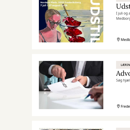
Udst
I juli o
Medborge
Medbo
LÆRIN
Adv
Søg hjæl
Frede