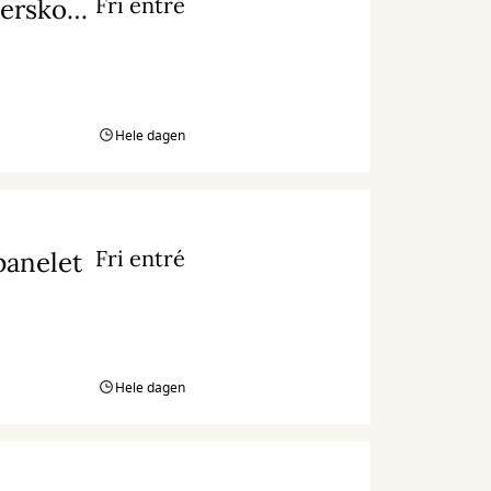
Fri entré
Legeinstallation: Peter Plys og Hundredemeterskoven
Hele dagen
Fri entré
panelet
Hele dagen