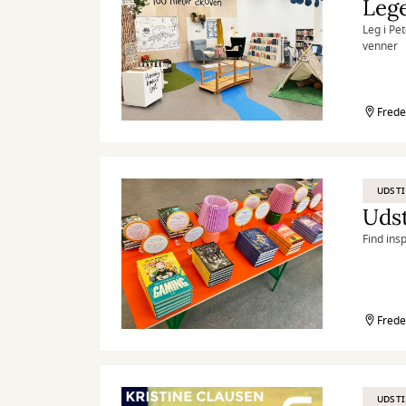
Leg i Pe
venner
Frede
UDSTI
Udst
Find ins
Frede
UDSTI