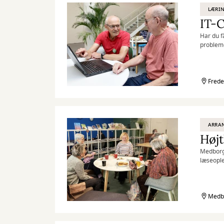
LÆRIN
IT-C
Har du få
probleme
Hver tir
med en ko
Frede
ARRA
Højt
Medborger
læseople
Medbo