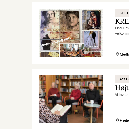
FÆLLE
KREA
Er du in
velkomme
fredag 
Medbo
ARRA
Højt
Vi invite
Frede