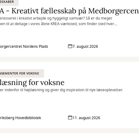
SSKABER
 - Kreativt fællesskab på Medborgercen
teresseret i kreativt arbejde og hyggeligt samvær? Så er du meget
n til at deltage i vores åbne KREA-værksted, som finder sted hver
på Medborgercentret Nordens Plads.
rgercentret Nordens Plads
7. august 2026
NGEMENTER FOR VOKSNE
læsning for voksne
rer indenfor til højtlæsning og giver dig inspiration til nye læseoplevelser.
riksberg Hovedbibliotek
11. august 2026