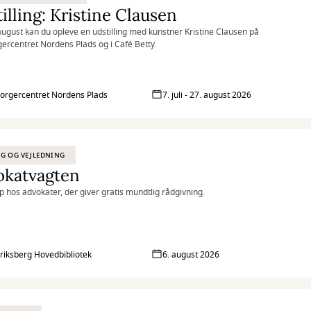
illing: Kristine Clausen
g august kan du opleve en udstilling med kunstner Kristine Clausen på
rcentret Nordens Plads og i Café Betty.
rgercentret Nordens Plads
7. juli - 27. august 2026
G OG VEJLEDNING
okatvagten
p hos advokater, der giver gratis mundtlig rådgivning.
riksberg Hovedbibliotek
6. august 2026