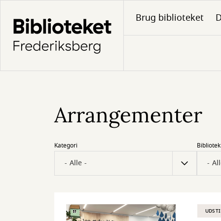
Gå
Brug biblioteket
D
til
hovedindhold
Arrangementer
Kategori
Bibliotek
UDSTI