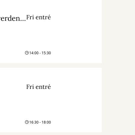
Fri entré
Workshop: Lær at læse aviser gratis fra hele verden med PressReader
14:00 - 15:30
Fri entré
16:30 - 18:00