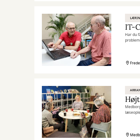
LÆRIN
IT-C
Har du få
probleme
Hver tir
med en ko
Frede
ARRA
Højt
Medborger
læseople
Medbo