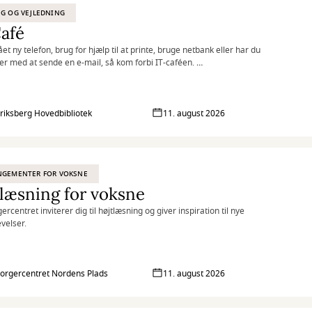
G OG VEJLEDNING
afé
et ny telefon, brug for hjælp til at printe, bruge netbank eller har du
r med at sende en e-mail, så kom forbi IT-caféen.
sdag og torsdag byder en fast gruppe IT-kyndige frivillige dig velkommen
p kaffe og hjælp til det, du har brug for.
riksberg Hovedbibliotek
11. august 2026
NGEMENTER FOR VOKSNE
læsning for voksne
centret inviterer dig til højtlæsning og giver inspiration til nye
velser.
rgercentret Nordens Plads
11. august 2026