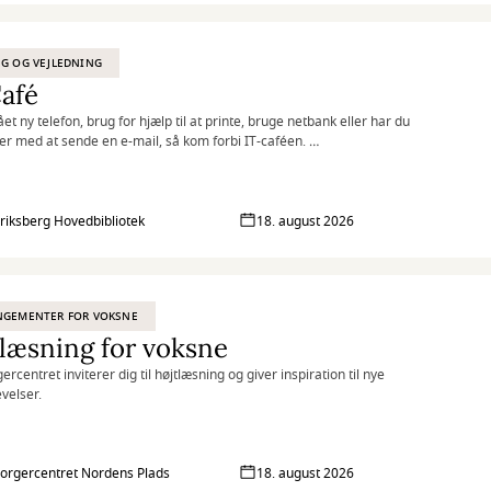
G OG VEJLEDNING
afé
et ny telefon, brug for hjælp til at printe, bruge netbank eller har du
r med at sende en e-mail, så kom forbi IT-caféen.
sdag og torsdag byder en fast gruppe IT-kyndige frivillige dig velkommen
p kaffe og hjælp til det, du har brug for.
riksberg Hovedbibliotek
18. august 2026
NGEMENTER FOR VOKSNE
læsning for voksne
centret inviterer dig til højtlæsning og giver inspiration til nye
velser.
rgercentret Nordens Plads
18. august 2026