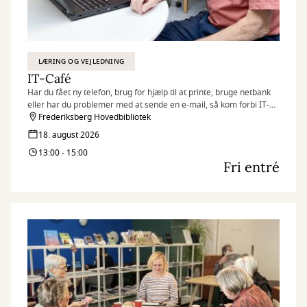
LÆRING OG VEJLEDNING
IT-Café
Har du fået ny telefon, brug for hjælp til at printe, bruge netbank
eller har du problemer med at sende en e-mail, så kom forbi IT-
caféen.
Frederiksberg Hovedbibliotek
Hver tirsdag og torsdag byder en fast gruppe IT-kyndige frivillige
18. august 2026
dig velkommen med en kop kaffe og hjælp til det, du har brug for.
13:00 - 15:00
Fri entré