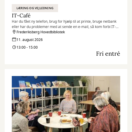
LÆRING OG VEJLEDNING
IT-Café
Har du fået ny telefon, brug for hjælp til at printe, bruge netbank
eller har du problemer med at sende en e-mail, så kom forbi IT-
caféen.
Frederiksberg Hovedbibliotek
Hver tirsdag og torsdag byder en fast gruppe IT-kyndige frivillige
11. august 2026
dig velkommen med en kop kaffe og hjælp til det, du har brug for.
13:00 - 15:00
Fri entré