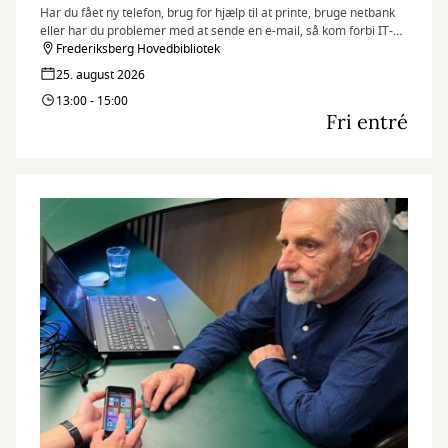
Har du fået ny telefon, brug for hjælp til at printe, bruge netbank
eller har du problemer med at sende en e-mail, så kom forbi IT-
caféen.
Frederiksberg Hovedbibliotek
Hver tirsdag og torsdag byder en fast gruppe IT-kyndige frivillige
25. august 2026
dig velkommen med en kop kaffe og hjælp til det, du har brug for.
13:00 - 15:00
Fri entré