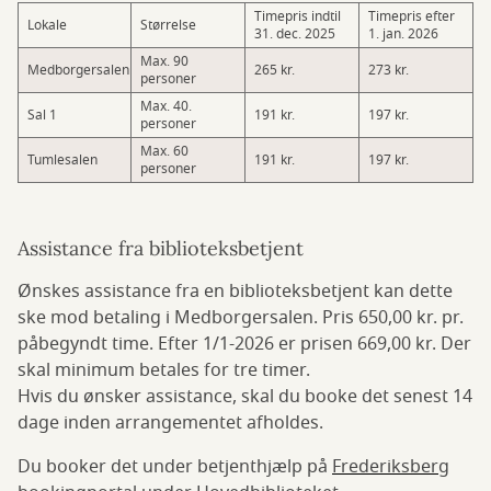
Timepris indtil
Timepris efter
Lokale
Størrelse
31. dec. 2025
1. jan. 2026
Max. 90
Medborgersalen
265 kr.
273 kr.
personer
Max. 40.
Sal 1
191 kr.
197 kr.
personer
Max. 60
Tumlesalen
191 kr.
197 kr.
personer
Assistance fra biblioteksbetjent
Ønskes assistance fra en biblioteksbetjent kan dette
ske mod betaling i Medborgersalen. Pris 650,00 kr. pr.
påbegyndt time. Efter 1/1-2026 er prisen 669,00 kr. Der
skal minimum betales for tre timer.
Hvis du ønsker assistance, skal du booke det senest 14
dage inden arrangementet afholdes.
Du booker det under betjenthjælp på
Frederiksberg