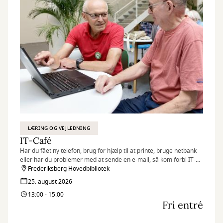
LÆRING OG VEJLEDNING
IT-Café
Har du fået ny telefon, brug for hjælp til at printe, bruge netbank
eller har du problemer med at sende en e-mail, så kom forbi IT-
caféen.
Frederiksberg Hovedbibliotek
Hver tirsdag og torsdag byder en fast gruppe IT-kyndige frivillige
25. august 2026
dig velkommen med en kop kaffe og hjælp til det, du har brug for.
13:00 - 15:00
Fri entré