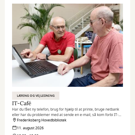
LÆRING OG VEJLEDNING
IT-Café
Har du fået ny telefon, brug for hjælp til at printe, bruge netbank
eller har du problemer med at sende en e-mail, så kom forbi IT-
caféen.
Frederiksberg Hovedbibliotek
Hver tirsdag og torsdag byder en fast gruppe IT-kyndige frivillige
11. august 2026
dig velkommen med en kop kaffe og hjælp til det, du har brug for.