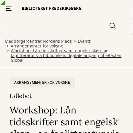
Gå
BIBLIOTEKET FREDERIKSBERG
til
hovedindhold
Medborgercentret Nordens Plads
Events
Arrangementer for voksne
Workshop: Lån tidsskrifter samt engelsk skøn- og
faglitteratur via bibliotekets digitale adgang til eReolen
Global
ARRANGEMENTER FOR VOKSNE
Udløbet
Workshop: Lån
tidsskrifter samt engelsk