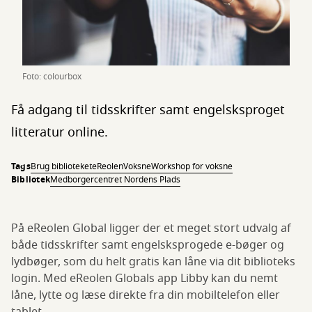
Foto: colourbox
Få adgang til tidsskrifter samt engelsksproget
litteratur online.
Tags
Brug biblioteket
eReolen
Voksne
Workshop for voksne
Bibliotek
Medborgercentret Nordens Plads
På eReolen Global ligger der et meget stort udvalg af
både tidsskrifter samt engelsksprogede e-bøger og
lydbøger, som du helt gratis kan låne via dit biblioteks
login. Med eReolen Globals app Libby kan du nemt
låne, lytte og læse direkte fra din mobiltelefon eller