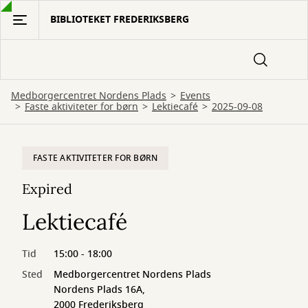
Gå
BIBLIOTEKET FREDERIKSBERG
til
hovedindhold
Medborgercentret Nordens Plads
Events
Faste aktiviteter for børn
Lektiecafé
2025-09-08
FASTE AKTIVITETER FOR BØRN
Expired
Lektiecafé
Tid
15:00 - 18:00
Sted
Medborgercentret Nordens Plads
Nordens Plads 16A,
2000 Frederiksberg