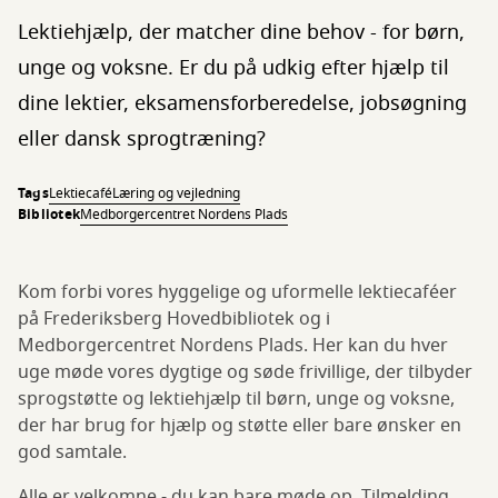
Lektiehjælp, der matcher dine behov - for børn,
unge og voksne. Er du på udkig efter hjælp til
dine lektier, eksamensforberedelse, jobsøgning
eller dansk sprogtræning?
Tags
Lektiecafé
Læring og vejledning
Bibliotek
Medborgercentret Nordens Plads
Kom forbi vores hyggelige og uformelle lektiecaféer
på Frederiksberg Hovedbibliotek og i
Medborgercentret Nordens Plads. Her kan du hver
uge møde vores dygtige og søde frivillige, der tilbyder
sprogstøtte og lektiehjælp til børn, unge og voksne,
der har brug for hjælp og støtte eller bare ønsker en
god samtale.
Alle er velkomne - du kan bare møde op. Tilmelding