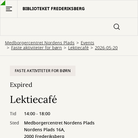
Gå
BIBLIOTEKET FREDERIKSBERG
til
hovedindhold
Medborgercentret Nordens Plads
Events
Faste aktiviteter for børn
Lektiecafé
2026-05-20
FASTE AKTIVITETER FOR BØRN
Expired
Lektiecafé
Tid
14:00 - 18:00
Sted
Medborgercentret Nordens Plads
Nordens Plads 16A,
2000 Frederiksberg