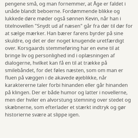
pengene små, og man fornemmer, at Åge er faldet i
unåde blandt beboerne. Fordømmende blikke og
lukkede døre møder også sønnen Kevin, når han i
titelnovellen "Snydt ud af næsen" går fra dør til dør for
at sælge mærker. Han bærer farens byrder på sine
skuldre, og det er der noget knugende uretfærdigt
over. Korsgaards stemmeføring har en evne til at
bringe liv og personlighed ind i oplæsningen af
dialogerne, hvilket kan få en til at trække på
smilebåndet, for det føles næsten, som om man er
fluen på væggen i de akavede øjeblikke, når
karaktererne taler forbi hinanden eller går hinanden
på klingen. Der er både humor og latter i novellerne,
men der hviler en alvorstung stemning over stedet og
skæbnerne, som efterlader et stærkt indtryk og gør
historierne svære at slippe igen.