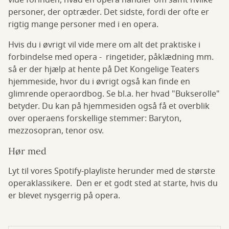
vide forinden, hvad en opera handler om samt hvilke
personer, der optræder. Det sidste, fordi der ofte er
rigtig mange personer med i en opera.
Hvis du i øvrigt vil vide mere om alt det praktiske i
forbindelse med opera - ringetider, påklædning mm.
så er der hjælp at hente på Det Kongelige Teaters
hjemmeside, hvor du i øvrigt også kan finde en
glimrende operaordbog. Se bl.a. her hvad "Bukserolle"
betyder. Du kan på hjemmesiden også få et overblik
over operaens forskellige stemmer: Baryton,
mezzosopran, tenor osv.
Hør med
Lyt til vores Spotify-playliste herunder med de største
operaklassikere. Den er et godt sted at starte, hvis du
er blevet nysgerrig på opera.