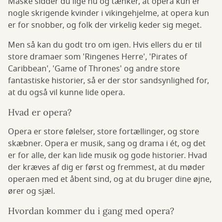
Måske sidder du lige nu og tænker, at opera kun er
nogle skrigende kvinder i vikingehjelme, at opera kun
er for snobber, og folk der virkelig keder sig meget.
Men så kan du godt tro om igen. Hvis ellers du er til
store dramaer som 'Ringenes Herre', 'Pirates of
Caribbean', 'Game of Thrones' og andre store
fantastiske historier, så er der stor sandsynlighed for,
at du også vil kunne lide opera.
Hvad er opera?
Opera er store følelser, store fortællinger, og store
skæbner. Opera er musik, sang og drama i ét, og det
er for alle, der kan lide musik og gode historier. Hvad
der kræves af dig er først og fremmest, at du møder
operaen med et åbent sind, og at du bruger dine øjne,
ører og sjæl.
Hvordan kommer du i gang med opera?