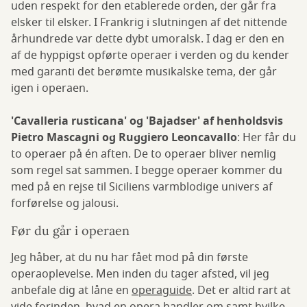
uden respekt for den etablerede orden, der går fra
elsker til elsker. I Frankrig i slutningen af det nittende
århundrede var dette dybt umoralsk. I dag er den en
af de hyppigst opførte operaer i verden og du kender
med garanti det berømte musikalske tema, der går
igen i operaen.
'Cavalleria rusticana' og 'Bajadser' af henholdsvis
Pietro Mascagni og Ruggiero Leoncavallo
: Her får du
to operaer på én aften. De to operaer bliver nemlig
som regel sat sammen. I begge operaer kommer du
med på en rejse til Siciliens varmblodige univers af
forførelse og jalousi.
Før du går i operaen
Jeg håber, at du nu har fået mod på din første
operaoplevelse. Men inden du tager afsted, vil jeg
anbefale dig at låne en
operaguide
. Det er altid rart at