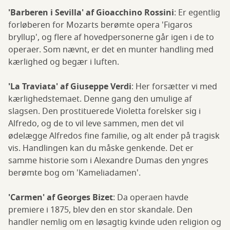
'Barberen i Sevilla' af Gioacchino Rossini
: Er egentlig
forløberen for Mozarts berømte opera 'Figaros
bryllup', og flere af hovedpersonerne går igen i de to
operaer. Som nævnt, er det en munter handling med
kærlighed og begær i luften.
'La Traviata' af Giuseppe Verdi
: Her forsætter vi med
kærlighedstemaet. Denne gang den umulige af
slagsen. Den prostituerede Violetta forelsker sig i
Alfredo, og de to vil leve sammen, men det vil
ødelægge Alfredos fine familie, og alt ender på tragisk
vis. Handlingen kan du måske genkende. Det er
samme historie som i Alexandre Dumas den yngres
berømte bog om 'Kameliadamen'.
'Carmen' af Georges Bizet
: Da operaen havde
premiere i 1875, blev den en stor skandale. Den
handler nemlig om en løsagtig kvinde uden religion og