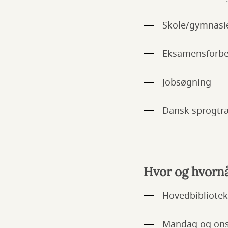
Skole/gymnasi
Eksamensforbe
Jobsøgning
Dansk sprogtræ
Hvor og hvorn
Hovedbibliotek
Mandag og onsd