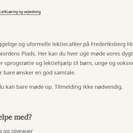
café
Læring og vejledning
gelige og uformelle lektiecaféer på Frederiksberg Ho
ordens Plads. Her kan du hver uge møde vores dygt
yder sprogstøtte og lektiehjælp til børn, unge og voksn
er bare ønsker en god samtale.
 du kan bare møde op. Tilmelding ikke nødvendig.
ælpe med?
ag og niveauer