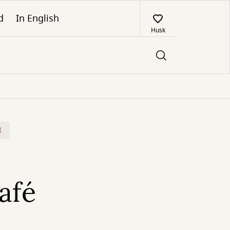
d
In English
Husk
E
afé