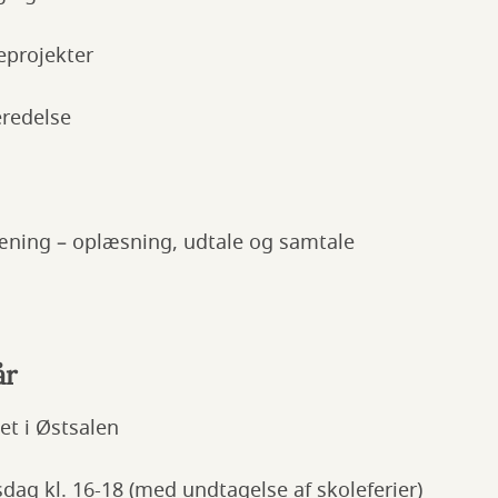
eprojekter
redelse
ning – oplæsning, udtale og samtale
år
et i Østsalen
ag kl. 16-18 (med undtagelse af skoleferier)