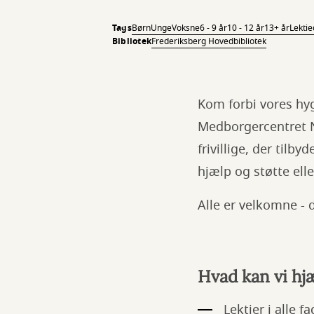
Tags
Børn
Unge
Voksne
6 - 9 år
10 - 12 år
13+ år
Lektie
Bibliotek
Frederiksberg Hovedbibliotek
Kom forbi vores hyg
Medborgercentret N
frivillige, der tilb
hjælp og støtte ell
Alle er velkomne -
Hvad kan vi hj
Lektier i alle f