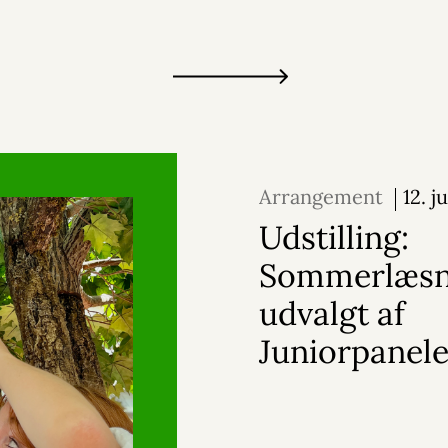
Arrangement
12. j
2026
Udstilling:
Sommerlæsn
udvalgt af
Juniorpanele