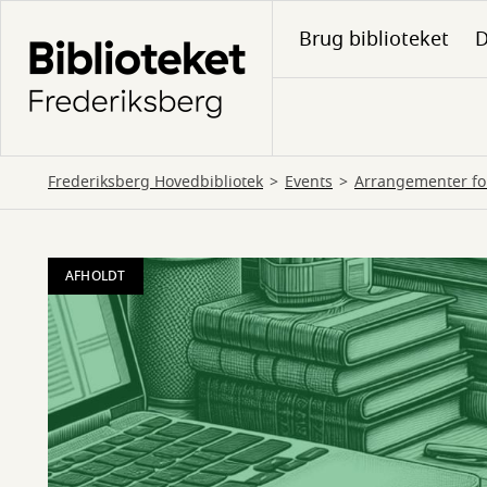
Gå
Brug biblioteket
D
til
hovedindhold
Frederiksberg Hovedbibliotek
Events
Arrangementer for
AFHOLDT