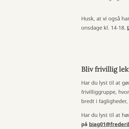
Husk, at vi også ha
onsdage kl. 14-18.
Bliv frivillig le
Har du lyst til at g
frivilliggruppe, hv
bredt i fagligheder
Har du lyst til at h
på
biag01@frederi